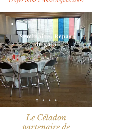
Troyes dans l'Aube depuis 2004
Séminaire, Repas
de gala
Le Céladon
partenaire de